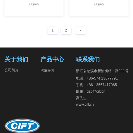
品种齐
品种齐
1
2
›
关于我们
产品中心
联系我们
公司简介
汽车拉索
浙江省慈溪市新浦镇纬一路111号
电话：+86-574 23677791
手机：+86-13567417065
邮箱：gzb@cift.cn
高先生
www.cift.cn